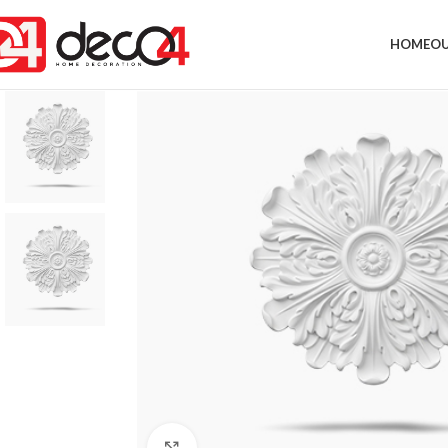
HOME
OU
Click to enlarge