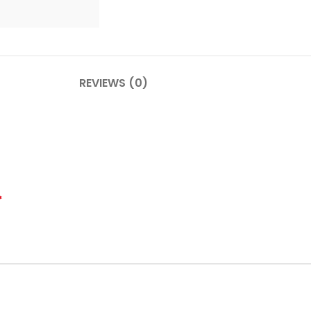
PLINTHES
CIMAISE
REVIEWS (0)
CORNICHES
CORNIE
*