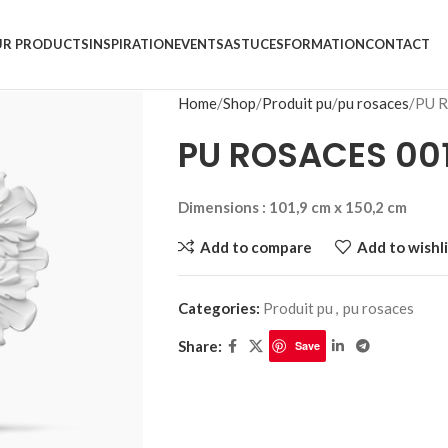
R PRODUCTS
INSPIRATION
EVENTS
ASTUCES
FORMATION
CONTACT
Home
Shop
Produit pu
pu rosaces
PU 
PU ROSACES 001
Dimensions : 101,9 cm x 150,2 cm
Add to compare
Add to wishli
Categories:
Produit pu
,
pu rosaces
Share:
Save