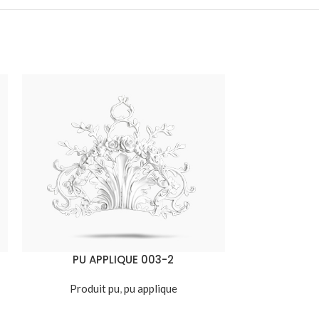
PU APPLIQUE 003-2
PU 
Produit pu
,
pu applique
Produ