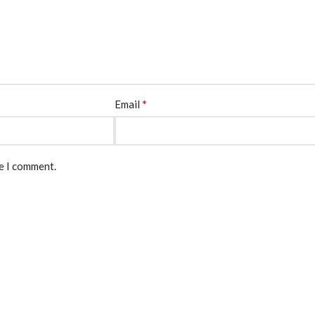
*
Email
me I comment.