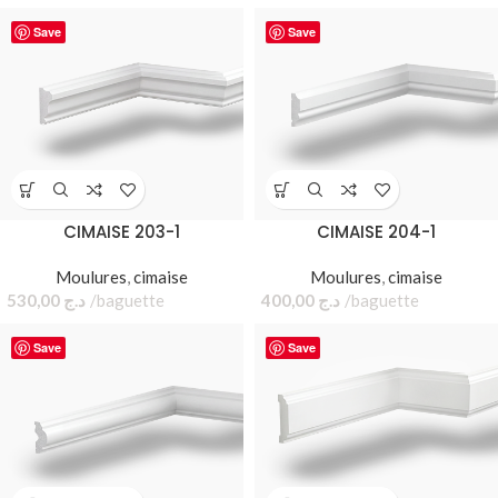
Save
Save
CIMAISE 203-1
CIMAISE 204-1
Moulures
,
cimaise
Moulures
,
cimaise
530,00
د.ج
baguette
400,00
د.ج
baguette
Save
Save