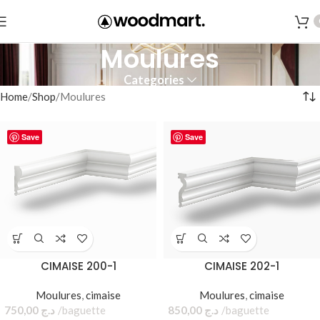
Moulures
Categories
Home
Shop
Moulures
Save
Save
CIMAISE 200-1
CIMAISE 202-1
Moulures
,
cimaise
Moulures
,
cimaise
750,00
د.ج
baguette
850,00
د.ج
baguette