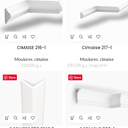
CIMAISE 216-1
Cimaise 217-1
Moulures
,
cimaise
Moulures
,
cimaise
520,00
د.ج
335,00
د.ج
baguette
Save
Save