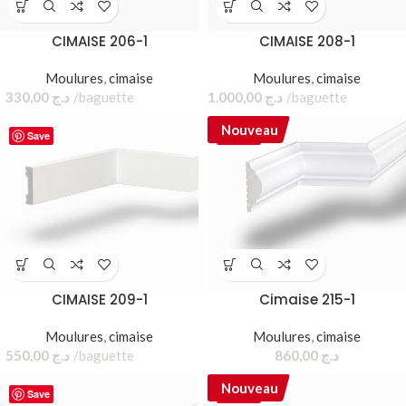
CIMAISE 206-1
CIMAISE 208-1
Moulures
,
cimaise
Moulures
,
cimaise
330,00
د.ج
baguette
1.000,00
د.ج
baguette
Nouveau
Save
Save
CIMAISE 209-1
Cimaise 215-1
Moulures
,
cimaise
Moulures
,
cimaise
550,00
د.ج
baguette
860,00
د.ج
Nouveau
Save
Save