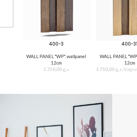
:
• Sketchup
400-3
400-3
WALL PANEL "WP"
,
wallpanel
WALL PANEL "WP
12cm
12cm
1.750,00
د.ج
1.750,00
د.ج