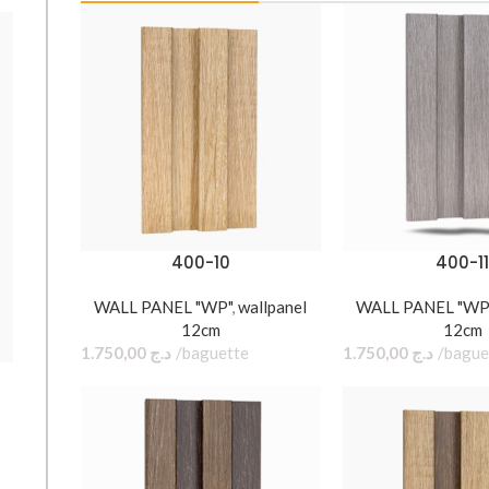
400-10
400-1
WALL PANEL "WP"
,
wallpanel
WALL PANEL "WP
12cm
12cm
1.750,00
د.ج
baguette
1.750,00
د.ج
400-11
WALL PANEL "WP"
,
wallpanel 12cm
1.750,00
د.ج
baguette
Dimension : 12 cm × 2,1 cm × 2,9 cm
Télécharger la version