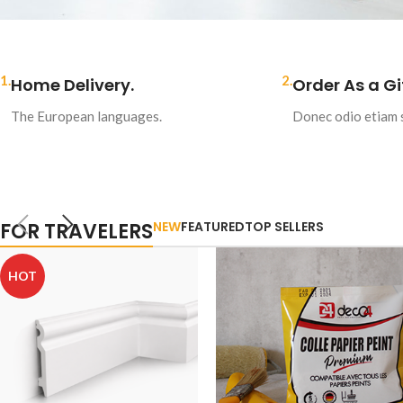
1.
2.
Home Delivery.
Order As a Gif
The European languages.
Donec odio etiam s
FOR TRAVELERS
NEW
FEATURED
TOP SELLERS
HOT