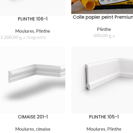
Colle papier peint Premiu
PLINTHE 106-1
Plinthe
Moulures
,
Plinthe
600,00
د.ج
1.200,00
د.ج
baguette
CIMAISE 201-1
PLINTHE 105-1
Moulures
,
cimaise
Moulures
,
Plinthe