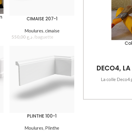
m
CIMAISE 207-1
Moulures
,
cimaise
550,00
د.ج
baguette
Col
DECO4, LA
La colle Deco4 p
peint ! Avec ses 
car
COMPATIBL
ECONOMIQU
FORTE GRACE 
PLINTHE 100-1
RAPI
Moulures
,
Plinthe