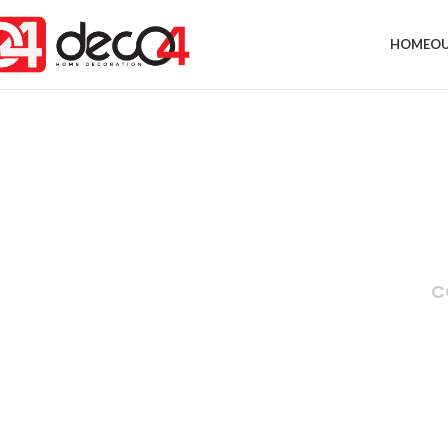
HOME
OU
C
Reddington 6-Piece