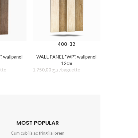
:
Sketchup
1
400-32
"
,
wallpanel
WALL PANEL "WP"
,
wallpanel
12cm
baguette
1.750,00
د.ج
baguette
MOST POPULAR
Cum cubilia ac fringilla lorem