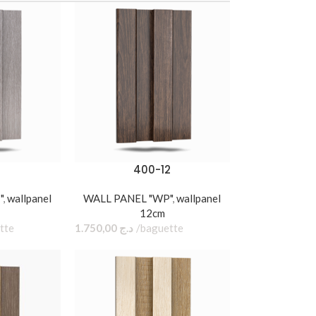
1
400-12
"
,
wallpanel
WALL PANEL "WP"
,
wallpanel
12cm
baguette
1.750,00
د.ج
baguette
400-12
WALL PANEL "WP"
,
wallpanel 12cm
1.750,00
د.ج
baguette
Dimension : 12 cm × 2,1 cm × 2,9 cm
Télécharger la version