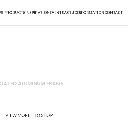
R PRODUCTS
INSPIRATION
EVENTS
ASTUCES
FORMATION
CONTACT
OATED ALUMINUM FRAME
 Set Furniture Sectional Living Room Sofa.
VIEW MORE
TO SHOP