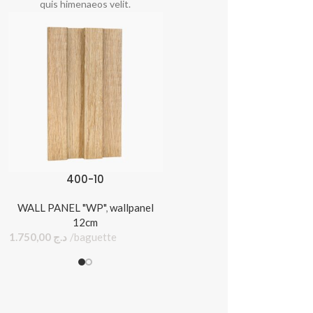
quis himenaeos velit.
400-10
400-11
WALL PANEL "WP"
,
wallpanel
WALL PANEL "WP"
,
wallpan
12cm
12cm
1.750,00
د.ج
baguette
1.750,00
د.ج
bagu