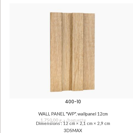
400-10
WALL PANEL "WP"
,
wallpanel 12cm
1.750,00
د.ج
baguette
Dimensions : 12 cm × 2,1 cm × 2,9 cm
3DSMAX