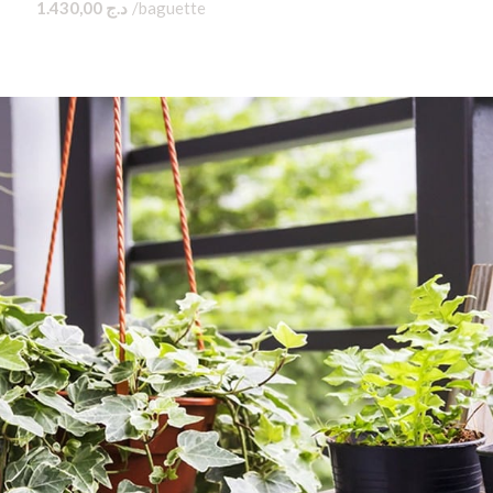
1.430,00
د.ج
baguette