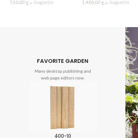
550,00
د.ج
m
1.400,00
د.ج
m
FAVORITE GARDEN
Many desktop publishing and
web page editors now.
400-10