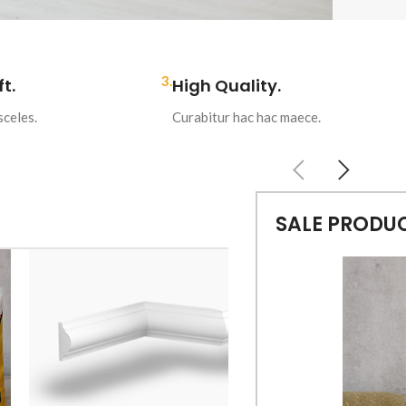
3.
t.
High Quality.
celes.
Curabitur hac hac maece.
SALE PRODU