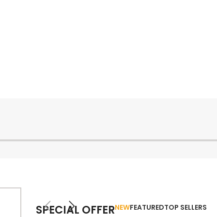
PLINTHES
CIMAISE
CORNICHES
CORNIE
SPECIAL OFFER
NEW
FEATURED
TOP SELLERS