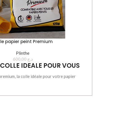
le papier peint Premium
Plinthe
600,00
د.ج
 COLLE IDEALE POUR VOUS
WALL
remium, la colle idéale pour votre papier
composants innovants, cette colle jouit de
actéristiques incomparables.
E AVEC TOUS LES PAPIERS PEINT
E (125G COUVRE DE 15 A 20M²)
A SA NOUVELLE FORMULE INNOVANTE
DE (PREPARATION EN 5 MIN)