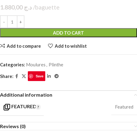
1.880,00
د.ج
m
ADD TO CART
Add to compare
Add to wishlist
Categories:
Moulures
,
Plinthe
Share:
Save
Additional information
FEATURED
Featured
Reviews (0)