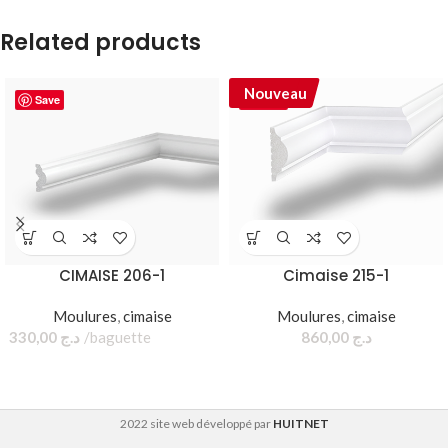
Related products
Nouveau
Save
Save
CIMAISE 206-1
Cimaise 215-1
Moulures
,
cimaise
Moulures
,
cimaise
330,00
د.ج
baguette
860,00
د.ج
2022 site web développé par
HUITNET