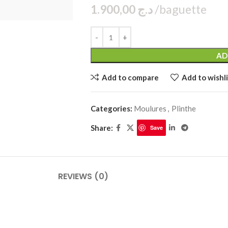
1.900,00
د.ج
bag
PLINTHES
CIMAISE
AD
Add to compare
Add to wishli
CORNICHES
CORNIE
Categories:
Moulures
,
Plinthe
Share:
Save
REVIEWS (0)