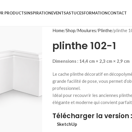
R PRODUCTS
INSPIRATION
EVENTS
ASTUCES
FORMATION
CONTACT
Home
Shop
Moulures
Plinthe
plinthe 
plinthe 102-1
Dimensions : 14,4 cm × 2,3 cm × 2,9 cm
Le cache plinthe décoratif en décopolymère
grande facilité de pose, vous permet d’ob
professionnel.
Idéal pour recouvrir les anciennes plinthe
élégante et moderne qui convient parfait
Télécharger la version 
SketchUp