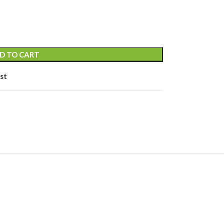
uette
S
D TO CART
st
RE