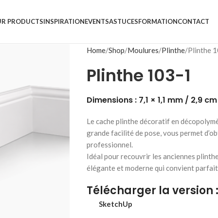
R PRODUCTS
INSPIRATION
EVENTS
ASTUCES
FORMATION
CONTACT
Home
Shop
Moulures
Plinthe
Plinthe 
Plinthe 103-1
Dimensions : 7,1 × 1,1 mm / 2,9 cm
Le cache plinthe décoratif en décopolymère
grande facilité de pose, vous permet d’ob
professionnel.
Idéal pour recouvrir les anciennes plinthe
élégante et moderne qui convient parfait
Télécharger la version 
SketchUp