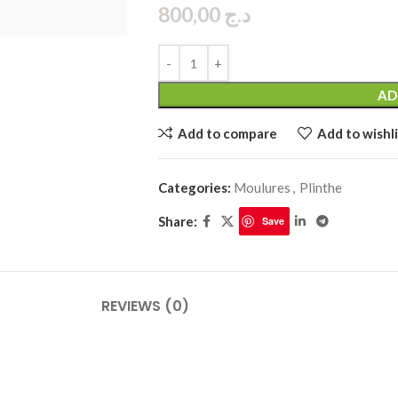
800,00
د.ج
PLINTHES
CIMAISE
AD
Add to compare
Add to wishli
CORNICHES
CORNIE
Categories:
Moulures
,
Plinthe
Share:
Save
REVIEWS (0)