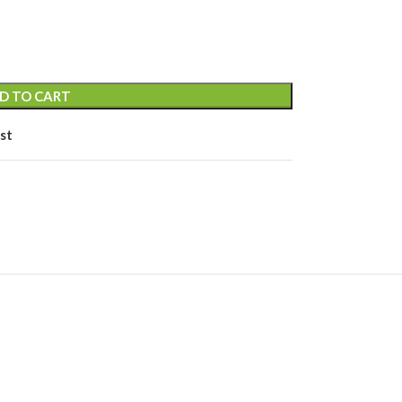
S
D TO CART
st
RE