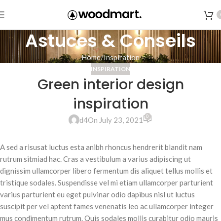
Astuces & Conseils
Home
Inspiration
INSPIRATION
Green interior design
inspiration
0
d4
On July 23, 2021
A sed a risusat luctus esta anibh rhoncus hendrerit blandit nam
rutrum sitmiad hac. Cras a vestibulum a varius adipiscing ut
dignissim ullamcorper libero fermentum dis aliquet tellus mollis et
tristique sodales. Suspendisse vel mi etiam ullamcorper parturient
varius parturient eu eget pulvinar odio dapibus nisl ut luctus
suscipit per vel aptent fames venenatis leo ac ullamcorper integer
mus condimentum rutrum. Quis sodales mollis curabitur odio mauris