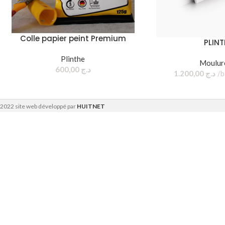
Colle papier peint Premium
PLINT
Plinthe
Moulur
600,00
د.ج
1.200,00
د.ج
2022 site web développé par
HUITNET