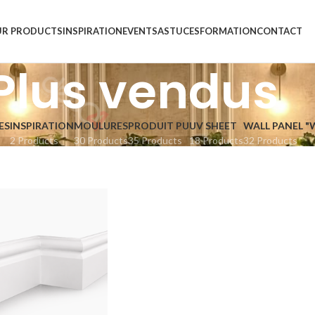
R PRODUCTS
INSPIRATION
EVENTS
ASTUCES
FORMATION
CONTACT
Plus vendus
ES
INSPIRATION
MOULURES
PRODUIT PU
UV SHEET
WALL PANEL "
2 Products
30 Products
35 Products
18 Products
32 Products