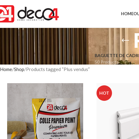
HOME
OU
BAGUETTE DE CADR
50 Products
Home
Shop
Products tagged “Plus vendus”
HOT