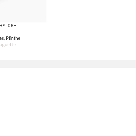
HE 106-1
es
,
Plinthe
baguette