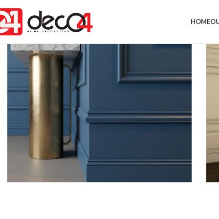
HOME
OU
Nos videos sur playlist1
PLAYLIST1