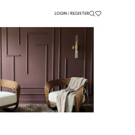
LOGIN / REGISTER
PLAYLIST3
PLA
ideos sur playlist1
Nos videos s