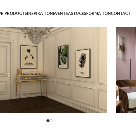
R PRODUCTS
INSPIRATION
EVENTS
ASTUCES
FORMATION
CONTACT
PLAYLIST2
Nos videos sur playlist1
Nos v