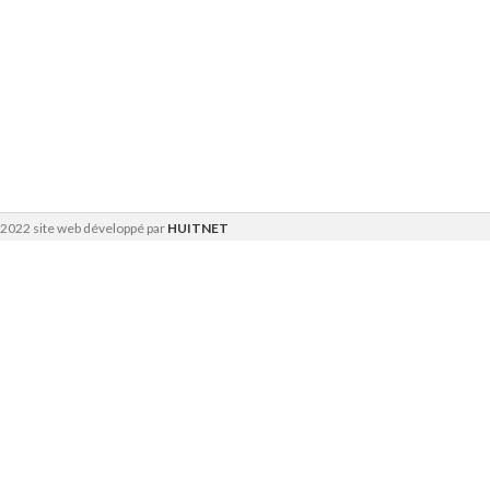
2022 site web développé par
HUITNET