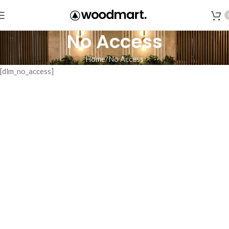
No Access
Home
No Access
[dlm_no_access]