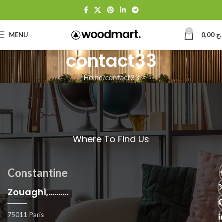
0
MENU
0,00
.ج
contact33
Home
contact33
Where To Find Us
Constantine
Zouaghi,..........
75011 Paris