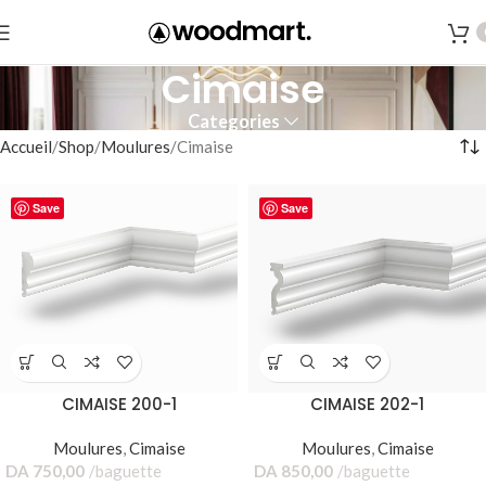
Cimaise
Categories
Accueil
Shop
Moulures
Cimaise
Save
Save
CIMAISE 200-1
CIMAISE 202-1
Moulures
,
Cimaise
Moulures
,
Cimaise
DA
750,00
baguette
DA
850,00
baguette