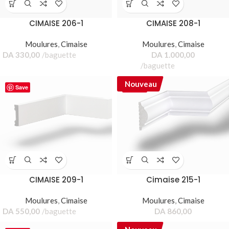
CIMAISE 206-1
CIMAISE 208-1
Moulures
,
Cimaise
Moulures
,
Cimaise
DA
330,00
baguette
DA
1.000,00
baguette
Nouveau
Save
Save
CIMAISE 209-1
Cimaise 215-1
Moulures
,
Cimaise
Moulures
,
Cimaise
DA
550,00
baguette
DA
860,00