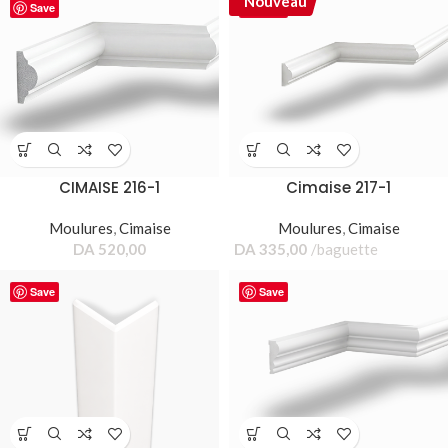
Nouveau
Save
Save
CIMAISE 216-1
Cimaise 217-1
Moulures
,
Cimaise
Moulures
,
Cimaise
DA
520,00
DA
335,00
baguette
Save
Save